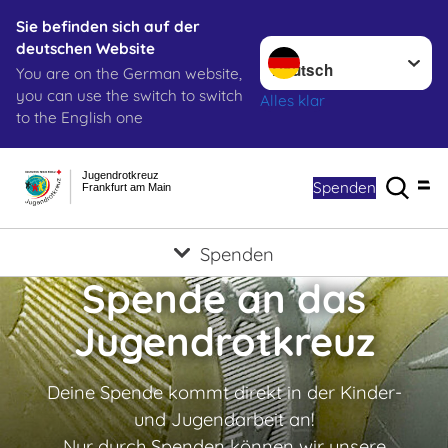
Sie befinden sich auf der
Sprache wechseln zu
deutschen Website
You are on the German website,
you can use the switch to switch
Alles klar
to the English one
Jugendrotkreuz
Spenden
Frankfurt am Main
Spenden
Spende an das
Jugendrotkreuz
Deine Spende kommt direkt in der Kinder-
und Jugendarbeit an!
Nur durch Spenden können wir unsere